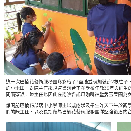
這一次巴楠花藝術服務團隊彩繪了3面牆並稍加裝飾2根柱子
的小米田，對陳主任來說這畫涵蓋了在學校任教35年與師生
間而落淚，陳主任也因此在南沙魯起風咖啡館暨愛玉果園為
離開前巴楠花部落中小學師生以感謝狀及學生昨天下午於觀
們的陳主任、以及長期做為巴楠花藝術服務團隊堅強後盾的