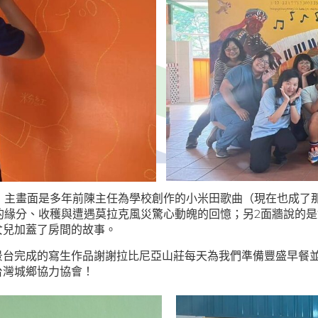
，主畫面是多年前陳主任為學校創作的小米田歌曲（現在也成了
的緣分、收穫與遭遇莫拉克風災驚心動魄的回憶；另2面牆說的
女兒加蓋了房間的故事。
景台完成的寫生作品謝謝拉比尼亞山莊每天為我們準備豐盛早餐
台灣城鄉協力協會！