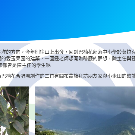
平洋的方向，今年則往山上出發，回到巴楠花部落中小學於莫拉
的愛玉果園的建築，一圓鍾老師想開咖啡廳的夢想，陳主任與鍾
嬤都曾是陳主任的學生呢！
為巴楠花合唱團創作的二首有關布農族拜訪朋友家與小米田的歌