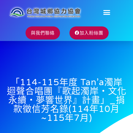
與我們聯絡
加入粉絲團
「114-115年度 Tan’a濁岸
迴聲合唱團『歌起濁岸・文化
永續・夢響世界』計畫」_捐
款徵信芳名錄(114年10月
~115年7月)